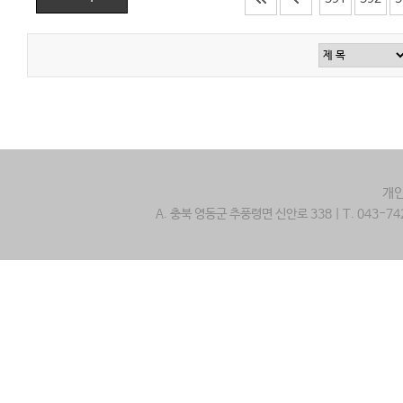
개
A. 충북 영동군 추풍령면 신안로 338 | T. 043-742-2800