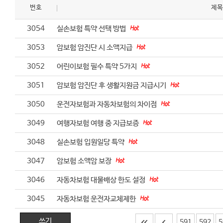
번호
제
3054
실손보험 특약 선택 방법
3053
암보험 암진단 시 소액지급
3052
어린이보험 필수 특약 5가지
3051
암보험 암진단 후 생활지원금 지급시기
3050
운전자보험과 자동차보험의 차이점
3049
여행자보험 여행 중 지급보증
3048
실손보험 입원일당 특약
3047
암보험 소액암 보장
3046
자동차보험 대물배상 한도 설정
3045
자동차보험 운전자교체제한
쓰기
591
592
5