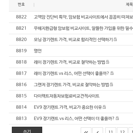
번호
제
8822
고액암 진단비 특약, 암보험 비교사이트에서 꼼꼼히 따져
8821
무해지환급형 암보험 비교사이트, 알뜰한 가입을 위한 필수
8820
모닝 장기렌트 가격, 비교로 합리적인 선택하기
8819
명언
8818
레이 장기렌트 가격, 비교로 절약하는 방법
8817
레이 장기렌트 vs 리스, 어떤 선택이 좋을까?
8816
그랜저 장기렌트 가격, 비교로 절약하는 방법
8815
다이렉트자동차보험료비교견적사이트
8814
EV9 장기렌트 가격, 비교가 중요한 이유
8813
EV9 장기렌트 vs 리스, 어떤 선택이 더 좋을까?
쓰기
11
12