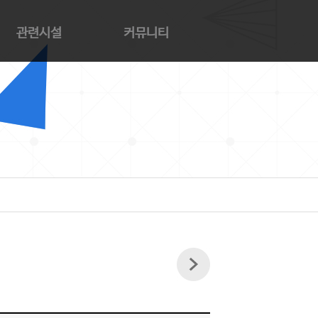
관련시설
커뮤니티
트샵
공지사항
페
참여마당
해교회
자료실
양의 집
사의 집
해동산