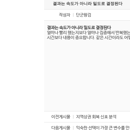
결과는 속도가 아니라 밀도로 결정된다
작성자
단군왕검
결과는 속도가 아니라 밀도로 결정된다
얼마나 빨리 했는지보다 얼마나 집중해서 반복했는지
시간보다 내용이 중요합니다. 같은 시간이라도 어
구
글
상
위
노
출
-
구
글
상
위
노
출
구
글
seo
-
구
이전게시물
지역상권 회복 신호 분석
글
seo
다음게시물
익숙한 선택이 가장 큰 변수를 