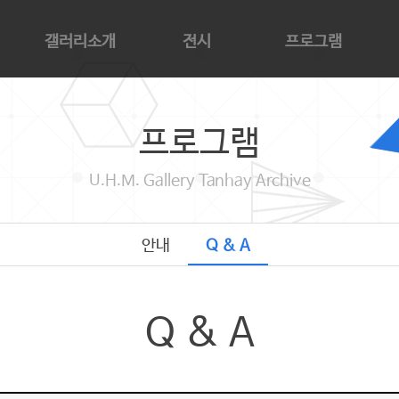
갤러리소개
전시
프로그램
갤러리소개
현재전시
안내
아
관람안내
단해기념관 전시
Q & A
카
프로그램
대관안내
지난전시
단
오시는길
예정전시
찬
U.H.M. Gallery Tanhay Archive
감
단
안내
Q & A
Q & A