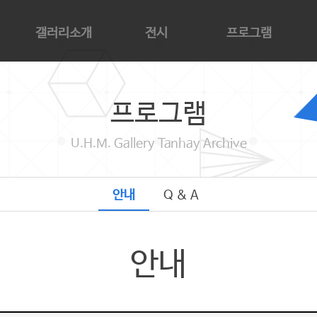
갤러리소개
전시
프로그램
갤러리소개
현재전시
안내
아
관람안내
단해기념관 전시
Q & A
카
프로그램
대관안내
지난전시
단
오시는길
예정전시
찬
U.H.M. Gallery Tanhay Archive
감
단
안내
Q & A
안내