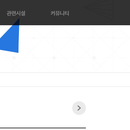
관련시설
커뮤니티
트샵
공지사항
페
참여마당
해교회
자료실
양의 집
사의 집
해동산