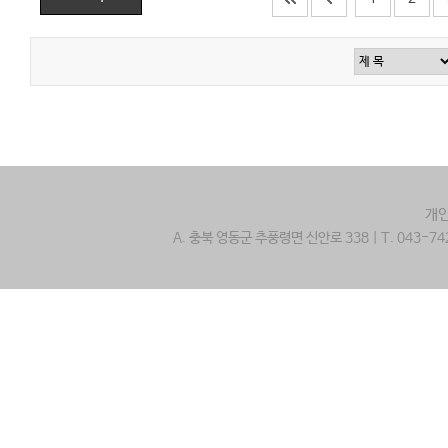
개
A. 충북 영동군 추풍령면 신안로 338 | T. 043-742-2800