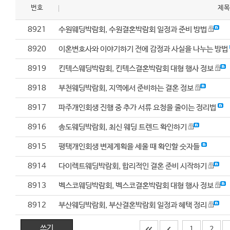
번호
제
8921
수원웨딩박람회, 수원결혼박람회 일정과 준비 방법
8920
이혼변호사와 이야기하기 전에 감정과 사실을 나누는 방법
8919
킨텍스웨딩박람회, 킨텍스결혼박람회 대형 행사 정보
8918
부천웨딩박람회, 지역에서 준비하는 결혼 정보
8917
파주개인회생 진행 중 추가 서류 요청을 줄이는 정리법
8916
송도웨딩박람회, 최신 웨딩 트렌드 확인하기
8915
평택개인회생 변제계획을 세울 때 확인할 숫자들
8914
다이렉트웨딩박람회, 합리적인 결혼 준비 시작하기
8913
벡스코웨딩박람회, 벡스코결혼박람회 대형 행사 정보
8912
부산웨딩박람회, 부산결혼박람회 일정과 혜택 정리
쓰기
1
2