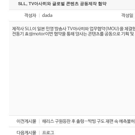
SLL, TV아사히와 글로벌 콘텐츠 공동제작 협약
작성자
dada
작성일
제작사 SLL이 일본 민영 방송사 TV아사히와 업무협약(MOU)을 체결
전동기
효성motor
이번 협약을 통해 양사는 콘텐츠를 공동으로 기획 및
이전게시물
해리스 구원등판 후 출렁…박빙 구도 재편 속 예측불허
다음게시물
프로그