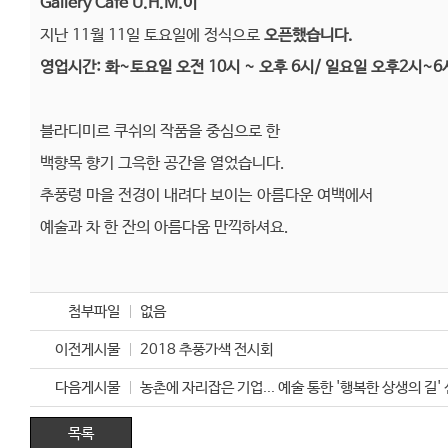
Gallery Cafe U.H.M.이
지난 11월 11일 토요일에 정식으로
오픈했습니다.
영업시간: 화~토요일 오전 10시 ~ 오후 6시/ 일요일 오후2시~6
블라디미르 쿠쉬의 작품을 중심으로 한
백향목 향기 그윽한 공간을 열었습니다.
추풍령 마을 전경이 내려다 보이는 아름다운 여백에서
예술과 차 한 잔의 아름다움 만끽하셔요.
첨부파일
없음
이전게시물
2018 추풍가색 전시회
다음게시물
농촌에 자리잡은 기업... 예술 통한 '행복한 상생의 길'
목록